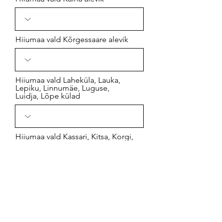
Hiiumaa vald Kõrgessaare alevik
Hiiumaa vald Laheküla, Lauka,
Lepiku, Linnumäe, Luguse,
Luidja, Lõpe külad
Hiiumaa vald Kassari, Kitsa, Korgi,
Kõmmusselja, Külaküla külad
Hiiumaa vald Moka, Mäeküla,
Mäeltse, Männamaa, Napi, Nasva,
Niidiküla, Nurste, Nõmme külad