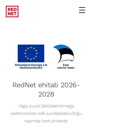
RedNet ehitab
2026-
2028
Väga suure läbilaskevõimega
elektroonilise side juurdepääsuvõrgu
rajamise toetusmeede